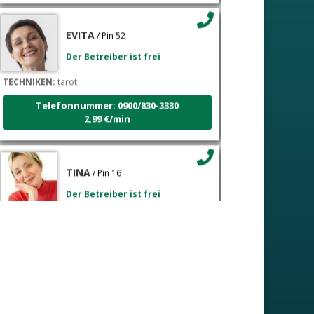
EVITA
/ Pin 52
Der Betreiber ist frei
TECHNIKEN:
tarot
Telefonnummer: 0900/830-3330
2,99 €/min
TINA
/ Pin 16
Der Betreiber ist frei
TECHNIKEN:
psihološki razgovori, sudbinske karte,
tarot, tumačenje snova
Telefonnummer: 0900/830-3330
2,99 €/min
VESNA
/ Pin 05