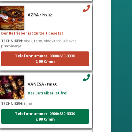
AZRA
/ Pin 02
Der Betrieber ist zurzeit besetzt
TECHNIKEN:
visak, tarot, vidovitost, ljubavna
predviđanja
Telefonnummer: 0900/830-3330
2,99 €/min
VANESA
/ Pin 60
Der Betreiber ist frei
TECHNIKEN:
tarot
Telefonnummer: 0900/830-3330
2,99 €/min