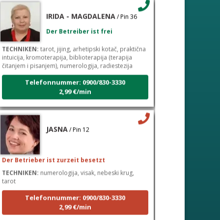
IRIDA - MAGDALENA
/ Pin 36
Der Betreiber ist frei
TECHNIKEN:
tarot, jijing, arhetipski kotač, praktična
intuicija, kromoterapija, biblioterapija (terapija
čitanjem i pisanjem), numerologija, radiestezija
Telefonnummer: 0900/830-3330
2,99 €/min
JASNA
/ Pin 12
Der Betrieber ist zurzeit besetzt
TECHNIKEN:
numerologija, visak, nebeski krug,
tarot
Telefonnummer: 0900/830-3330
2,99 €/min