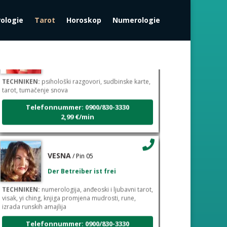
rologie
Tarot
Horoskop
Numerologie
TINA
/ Pin 16
Der Betreiber ist frei
TECHNIKEN:
psihološki razgovori, sudbinske karte,
tarot, tumačenje snova
Telefonnummer: 0900/830-3330
2,99 €/min
VESNA
/ Pin 05
Der Betreiber ist frei
TECHNIKEN:
numerologija, anđeoski i ljubavni tarot,
visak, yi ching, knjiga promjena mudrosti, rune,
izrada runskih amajlija
Telefonnummer: 0900/830-3330
2,99 €/min