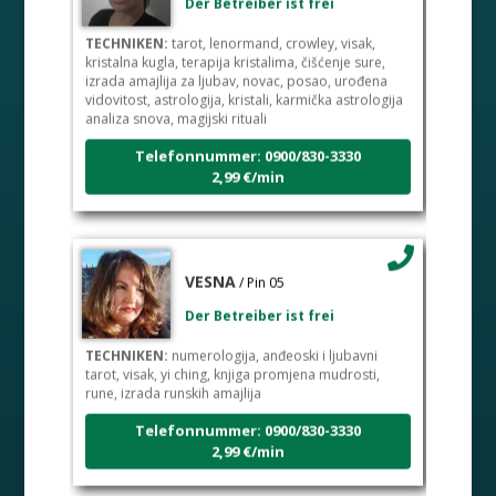
TECHNIKEN:
tarot, lenormand, crowley, visak,
kristalna kugla, terapija kristalima, čišćenje sure,
izrada amajlija za ljubav, novac, posao, urođena
vidovitost, astrologija, kristali, karmička astrologija
analiza snova, magijski rituali
Telefonnummer: 0900/830-3330
2,99 €/min
VESNA
/ Pin 05
Der Betreiber ist frei
TECHNIKEN:
numerologija, anđeoski i ljubavni
tarot, visak, yi ching, knjiga promjena mudrosti,
rune, izrada runskih amajlija
Telefonnummer: 0900/830-3330
2,99 €/min