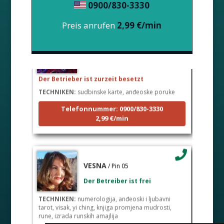
0900/830-3330
Preis anrufen
2,99 €/min
LUCIJA
/ Pin #136
Der Betrieber ist zurzeit besetzt
TECHNIKEN:
sudbinske karte, anđeoske poruke
Telefonnummer: 0900/830-3330
2,99 €/min
VESNA
/ Pin 05
Der Betreiber ist frei
TECHNIKEN:
numerologija, anđeoski i ljubavni
tarot, visak, yi ching, knjiga promjena mudrosti,
rune, izrada runskih amajlija