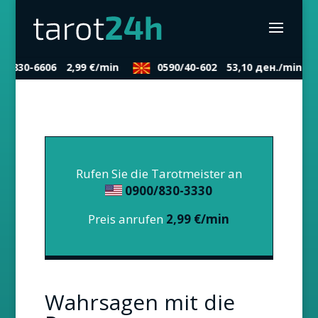
0/830-6606
2,99 €/min
0590/40-602
53,10 ден./min
Rufen Sie die Tarotmeister an
0900/830-3330
Preis anrufen
2,99 €/min
Wahrsagen mit die