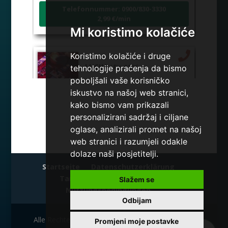
Telefonnummer: 0900/830-3330
2,99 €/min
Mi koristimo kolačiće
Koristimo kolačiće i druge
LUCIJA
/ Pin #136
tehnologije praćenja da bismo
poboljšali vaše korisničko
iskustvo na našoj web stranici,
Der Betrieber ist zurzeit besetzt
kako bismo vam prikazali
TECHNIKEN:
sudbinske karte, anđeoske poruke
personalizirani sadržaj i ciljane
Telefonnummer: 0900/830-3330
oglase, analizirali promet na našoj
2,99 €/min
web stranici i razumjeli odakle
dolaze naši posjetitelji.
Startseite
Datenschutzerklärung
Tarot Center
Sms Tarot
Slažem se
VESNA
/ Pin 05
Nutzungsbedingungen
Odbijam
Der Betreiber ist frei
TECHNIKEN:
numerologija, anđeoski i ljubavni
Alle Rechte vorbehalten @ Maratela mreže d.o.o.
Promjeni moje postavke
tarot, visak, yi ching, knjiga promjena mudrosti,