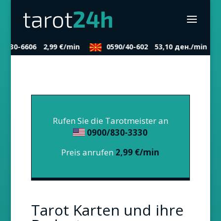
/830-6606
2,99 €/min
0590/40-602
53,10 ден./min
Rufen Sie die Tarotmeister an
0900/830-3330
Preis anrufen
2,99 €/min
Tarot Karten und ihre