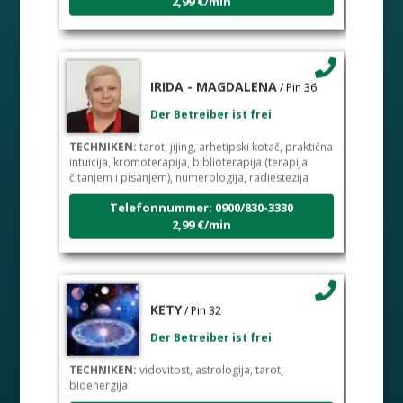
IRIDA - MAGDALENA
/ Pin 36
Der Betreiber ist frei
TECHNIKEN:
tarot, jijing, arhetipski kotač, praktična
intuicija, kromoterapija, biblioterapija (terapija
čitanjem i pisanjem), numerologija, radiestezija
Telefonnummer: 0900/830-3330
2,99 €/min
KETY
/ Pin 32
Der Betreiber ist frei
TECHNIKEN:
vidovitost, astrologija, tarot,
bioenergija