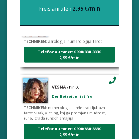
Preis anrufen
2,99 €/min
KRISTINA
/ Pin 160
Der Betreiber ist frei
TECHNIKEN:
asrologija; numerologija, tarot
Telefonnummer: 0900/830-3330
2,99 €/min
VESNA
/ Pin 05
Der Betreiber ist frei
TECHNIKEN:
numerologija, anđeoski i ljubavni
tarot, visak, yi ching, knjiga promjena mudrosti,
rune, izrada runskih amajlija
Telefonnummer: 0900/830-3330
2,99 €/min