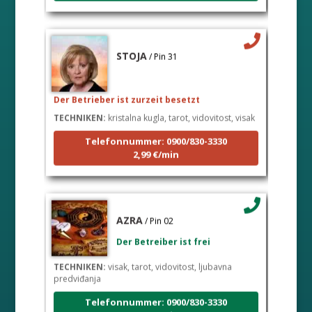
STOJA
/ Pin 31
Der Betrieber ist zurzeit besetzt
TECHNIKEN:
kristalna kugla, tarot, vidovitost, visak
Telefonnummer: 0900/830-3330
2,99 €/min
AZRA
/ Pin 02
Der Betreiber ist frei
TECHNIKEN:
visak, tarot, vidovitost, ljubavna
predviđanja
Telefonnummer: 0900/830-3330
2,99 €/min