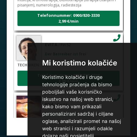
pisanjem), numerologija, radiestezija
Telefonnummer: 0900/830-3330
2,99 €/min
EVITA
/ Pin 52
Der Betreiber ist frei
Mi koristimo kolačiće
TECHNIKEN:
tarot
Telefonnummer: 0900/830-3330
Koristimo kolačiće i druge
2,99 €/min
tehnologije praćenja da bismo
poboljšali vaše korisničko
iskustvo na našoj web stranici,
DIJA
/ Pin 64
kako bismo vam prikazali
Der Betreiber ist frei
personalizirani sadržaj i ciljane
oglase, analizirali promet na našoj
TECHNIKEN:
vedska astrologija (jyotish), reiki, tarot,
web stranici i razumjeli odakle
oracle karte, duhovni razgovori
dolaze naši posjetitelji.