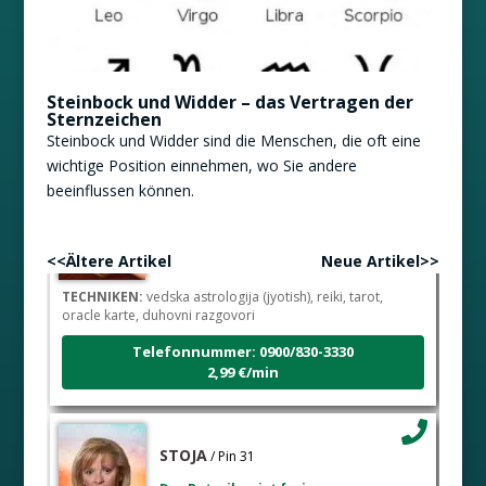
Steinbock und Widder – das Vertragen der
Sternzeichen
Steinbock und Widder sind die Menschen, die oft eine
wichtige Position einnehmen, wo Sie andere
beeinflussen können.
DIJA
/ Pin 64
Der Betreiber ist frei
<<Ältere Artikel
Neue Artikel>>
TECHNIKEN:
vedska astrologija (jyotish), reiki, tarot,
oracle karte, duhovni razgovori
Telefonnummer: 0900/830-3330
2,99 €/min
STOJA
/ Pin 31
Der Betreiber ist frei