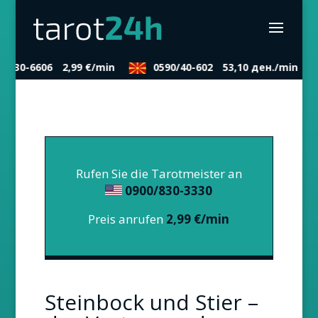
0/830-6606
2,99 €/min
0590/40-602
53,10 ден./min
Rufen Sie die Tarotmeister an
0900/830-3330
Preis anrufen
2,99 €/min
Steinbock und Stier –