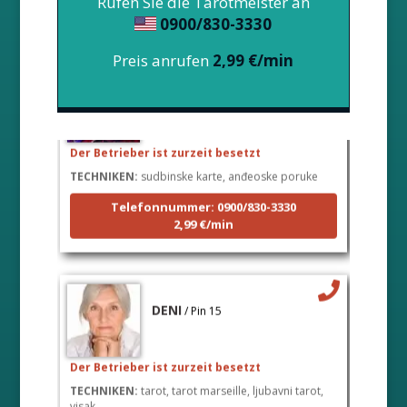
Rufen Sie die Tarotmeister an
0900/830-3330
Preis anrufen
2,99 €/min
LUCIJA
/ Pin #136
Der Betrieber ist zurzeit besetzt
TECHNIKEN:
sudbinske karte, anđeoske poruke
Telefonnummer: 0900/830-3330
2,99 €/min
DENI
/ Pin 15
Der Betrieber ist zurzeit besetzt
TECHNIKEN:
tarot, tarot marseille, ljubavni tarot,
visak