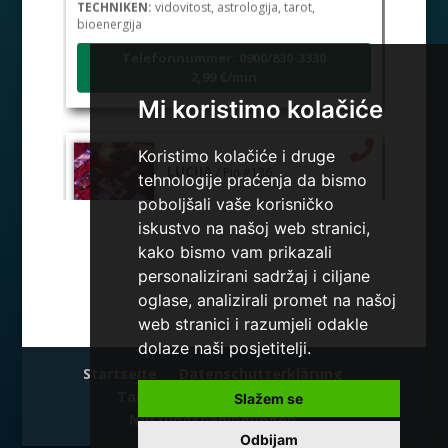
TECHNIKEN:
vidovitost, astrologija, tarot,
bioenergija
Telefonnummer: 0900/830-3330
2,99 €/min
Mi koristimo kolačiće
Koristimo kolačiće i druge
LUCIJA
/ Pin #136
tehnologije praćenja da bismo
poboljšali vaše korisničko
iskustvo na našoj web stranici,
Der Betrieber ist zurzeit besetzt
kako bismo vam prikazali
TECHNIKEN:
sudbinske karte, anđeoske poruke
personalizirani sadržaj i ciljane
Telefonnummer: 0900/830-3330
oglase, analizirali promet na našoj
2,99 €/min
web stranici i razumjeli odakle
dolaze naši posjetitelji.
Startseite
Datenschutzerklärung
Tarot Center
Sms Tarot
Slažem se
DENI
/ Pin 15
Nutzungsbedingungen
Odbijam