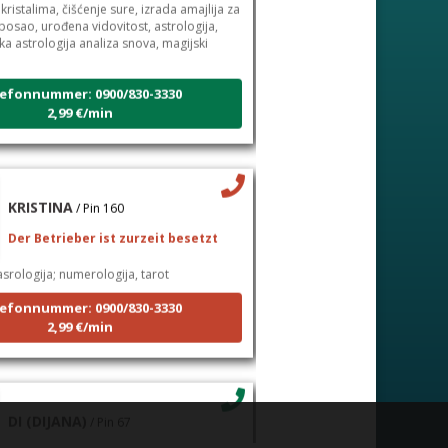
 kristalima, čišćenje sure, izrada amajlija za
 posao, urođena vidovitost, astrologija,
čka astrologija analiza snova, magijski
efonnummer: 0900/830-3330
2,99 €/min
KRISTINA
/ Pin 160
Der Betrieber ist zurzeit besetzt
srologija; numerologija, tarot
efonnummer: 0900/830-3330
2,99 €/min
DI (DIJANA)
/ Pin 67
Der Betreiber ist frei