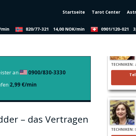
Startseite
Tarot Center
Ast
/min
820/77-321
14,00 NOK/min
0901/120-021
3,
TECHNIKEN:
a
ister an
0900/830-3330
Tel
ufen
2,99 €/min
dder – das Vertragen
TECHNIKEN:
t