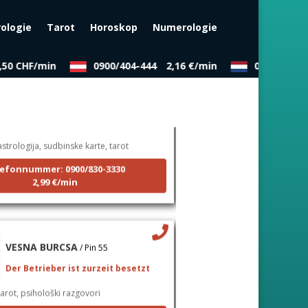
rologie
Tarot
Horoskop
Numerologie
50 CHF/min
0900/404-444
2,16 €/min
0909/343-4
NIVES
/ Pin 20
Der Betrieber ist zurzeit besetzt
strologija, sudbinske karte, tarot
efonnummer: 0900/830-3330
2,99 €/min
VESNA BURCSA
/ Pin 55
Der Betrieber ist zurzeit besetzt
arot, psihološki razgovori