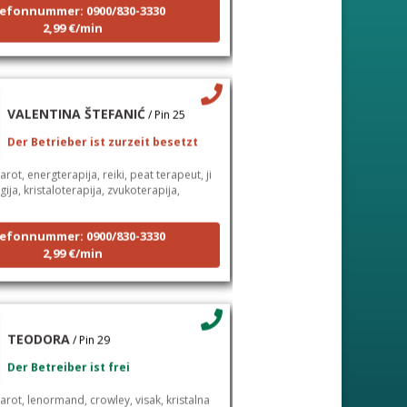
efonnummer: 0900/830-3330
2,99 €/min
VALENTINA ŠTEFANIĆ
/ Pin 25
Der Betrieber ist zurzeit besetzt
arot, energterapija, reiki, peat terapeut, ji
ija, kristaloterapija, zvukoterapija,
efonnummer: 0900/830-3330
2,99 €/min
TEODORA
/ Pin 29
Der Betreiber ist frei
arot, lenormand, crowley, visak, kristalna