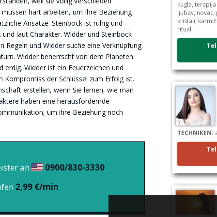
tanden, weil sie völlig verschieden
kugla, terapija
ljubav, novac,
n müssen hart arbeiten, um Ihre Beziehung
kristali, karmi
tzliche Ansätze. Steinbock ist ruhig und
rituali
nt und laut Charakter. Widder und Steinbock
Tel
den Regeln und Widder suche eine Verknüpfung.
aturn. Widder beherrscht von dem Planeten
 erdig. Widder ist ein Feuerzeichen und
in Kompromiss der Schlüssel zum Erfolg ist.
chaft erstellen, wenn Sie lernen, wie man
aktere haben eine herausfordernde
ommunikation, um ihre Beziehung noch
TECHNIKEN:
a
Tel
ister an
0900/830-3330
ufen
2,99 €/min