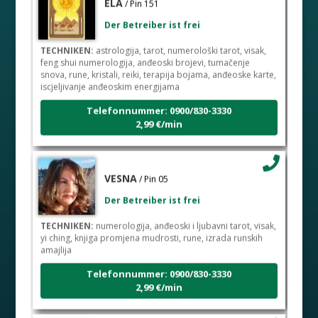
Der Betreiber ist frei
TECHNIKEN:
astrologija, tarot, numerološki tarot, visak,
feng shui numerologija, anđeoski brojevi, tumačenje
snova, rune, kristali, reiki, terapija bojama, anđeoske karte,
iscjeljivanje anđeoskim energijama
Telefonnummer: 0900/830-3330
2,99 €/min
VESNA
/ Pin 05
Der Betreiber ist frei
TECHNIKEN:
numerologija, anđeoski i ljubavni tarot, visak,
yi ching, knjiga promjena mudrosti, rune, izrada runskih
amajlija
Telefonnummer: 0900/830-3330
2,99 €/min