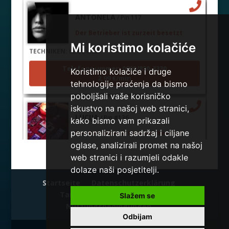
ANTONELA
/ Pin 117
Der Betrieber ist zurzeit besetzt
Mi koristimo kolačiće
TECHNIKEN:
tarot, visak
Telefonnummer: 0900/830-3330
Koristimo kolačiće i druge
2,99 €/min
tehnologije praćenja da bismo
poboljšali vaše korisničko
iskustvo na našoj web stranici,
LUCIJA
/ Pin #136
kako bismo vam prikazali
Der Betrieber ist zurzeit besetzt
personalizirani sadržaj i ciljane
oglase, analizirali promet na našoj
TECHNIKEN:
sudbinske karte, anđeoske poruke
web stranici i razumjeli odakle
Telefonnummer: 0900/830-3330
dolaze naši posjetitelji.
2,99 €/min
Startseite
Datenschutzerklärung
Tarot Center
Sms Tarot
Slažem se
Nutzungsbedingungen
ELA
/ Pin 151
Odbijam