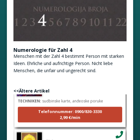
Numerologie für Zahl 4
Menschen mit der Zahl 4 bestimmt Person mit starken
Ideen. Ehrliche und aufrichtige Person. Nicht liebe
Menschen, die unfair und ungerecht sind.
LUCIJA
/ Pin #136
Der Betrieber ist zurzeit besetzt
<<Ältere Artikel
TECHNIKEN:
sudbinske karte, anđeoske poruke
Telefonnummer: 0900/830-3330
2,99 €/min
ELA
/ Pin 151