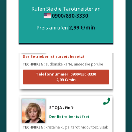
Rufen Sie die Tarotmeister an
0900/830-3330
Preis anrufen
2,99 €/min
LUCIJA
/ Pin #136
Der Betrieber ist zurzeit besetzt
TECHNIKEN:
sudbinske karte, anđeoske poruke
Telefonnummer: 0900/830-3330
2,99 €/min
STOJA
/ Pin 31
Der Betreiber ist frei
TECHNIKEN:
kristalna kugla, tarot, vidovitost, visak