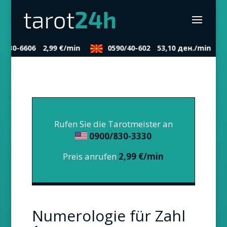
/830-6606
2,99 €/min
0590/40-602
53,10 ден./min
Rufen Sie die Tarotmeister an
0900/830-3330
Preis anrufen
2,99 €/min
Numerologie für Zahl