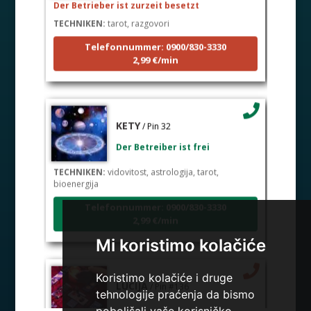
TECHNIKEN:
tarot, razgovori
Telefonnummer: 0900/830-3330
2,99 €/min
KETY
/ Pin 32
Der Betreiber ist frei
TECHNIKEN:
vidovitost, astrologija, tarot,
bioenergija
Telefonnummer: 0900/830-3330
2,99 €/min
Mi koristimo kolačiće
Koristimo kolačiće i druge
LUCIJA
/ Pin #136
tehnologije praćenja da bismo