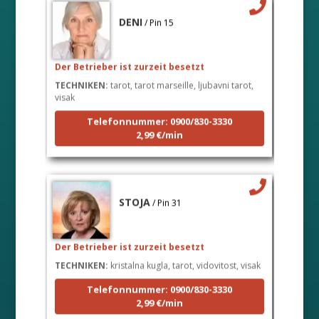
DENI
/ Pin 15
Der Betrieber ist zurzeit besetzt
TECHNIKEN:
tarot, tarot marseille, ljubavni tarot,
visak
Telefonnummer: 0900/830-3330
2,99 €/min
STOJA
/ Pin 31
Der Betrieber ist zurzeit besetzt
TECHNIKEN:
kristalna kugla, tarot, vidovitost, visak
Telefonnummer: 0900/830-3330
2,99 €/min