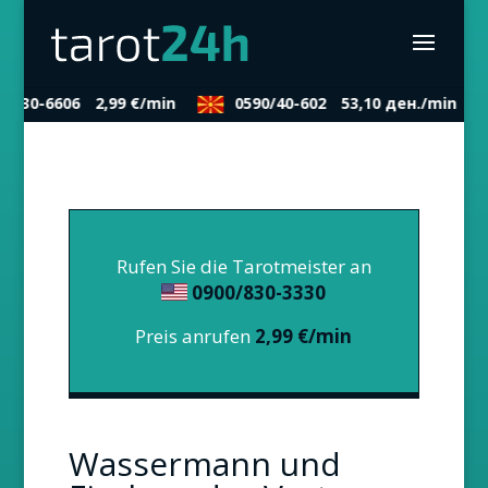
/830-6606
2,99 €/min
0590/40-602
53,10 ден./min
Rufen Sie die Tarotmeister an
0900/830-3330
Preis anrufen
2,99 €/min
Wassermann und