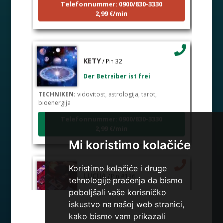
Telefonnummer: 0900/830-3330
2,99 €/min
KETY
/ Pin 32
Der Betreiber ist frei
TECHNIKEN:
vidovitost, astrologija, tarot,
bioenergija
Telefonnummer: 0900/830-3330
2,99 €/min
Mi koristimo kolačiće
Koristimo kolačiće i druge
LUCIJA
/ Pin #136
tehnologije praćenja da bismo
poboljšali vaše korisničko
iskustvo na našoj web stranici,
Der Betrieber ist zurzeit besetzt
kako bismo vam prikazali
TECHNIKEN:
sudbinske karte, anđeoske poruke