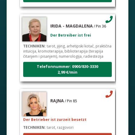
IRIDA - MAGDALENA
/ Pin 36
Der Betreiber ist frei
TECHNIKEN:
tarot, jijing, arhetipski kotač, praktična
intuicija, kromoterapija, biblioterapija (terapija
čitanjem i pisanjem), numerologija, radiestezija
Telefonnummer: 0900/830-3330
2,99 €/min
RAJNA
/ Pin 85
Der Betrieber ist zurzeit besetzt
TECHNIKEN:
tarot, razgovori