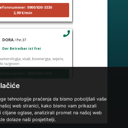
efonnummer: 0900/830-3330
2,99 €/min
DORA
/ Pin 37
Der Betreiber ist frei
umerologija, visak, bioenergija, svijeće,
ški razgovori
efonnummer: 0900/830-3330
2,99 €/min
lačiće
uge tehnologije praćenja da bismo poboljšali vaše
VANESA
/ Pin 60
 našoj web stranici, kako bismo vam prikazali
i ciljane oglase, analizirali promet na našoj web
Der Betrieber ist zurzeit besetzt
le dolaze naši posjetitelji.
arot