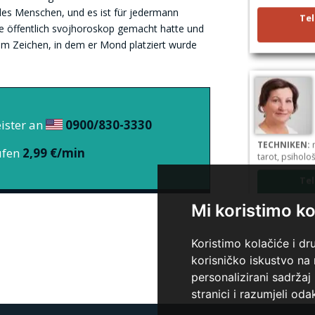
des Menschen, und es ist für jedermann
Tel
te öffentlich svojhoroskop gemacht hatte und
em Zeichen, in dem er Mond platziert wurde
ister an
0900/830-3330
TECHNIKEN:
n
ufen
2,99 €/min
tarot, psiholo
Tel
Mi koristimo ko
Koristimo kolačiće i dr
korisničko iskustvo na
personalizirani sadržaj 
stranici i razumjeli odak
TECHNIKEN:
t