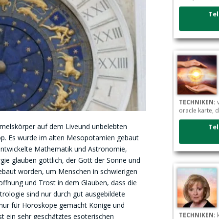
Tel
TECHNIKEN:
v
oracle karte, 
Tel
immelskörper auf dem Liveund unbelebten
p. Es wurde im alten Mesopotamien gebaut
 entwickelte Mathematik und Astronomie,
rgie glauben göttlich, der Gott der Sonne und
ebaut worden, um Menschen in schwierigen
ffnung und Trost in dem Glauben, dass die
strologie sind nur durch gut ausgebildete
 nur für Horoskope gemacht Könige und
TECHNIKEN:
k
t ein sehr geschätztes esoterischen