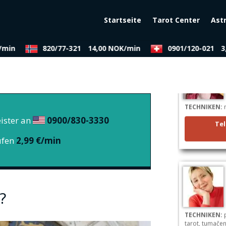
Startseite
Tarot Center
Ast
/min
820/77-321
14,00 NOK/min
0901/120-021
3,
TECHNIKEN:
n
ister an
0900/830-3330
Tel
ufen
2,99 €/min
?
TECHNIKEN:
p
tarot, tumače