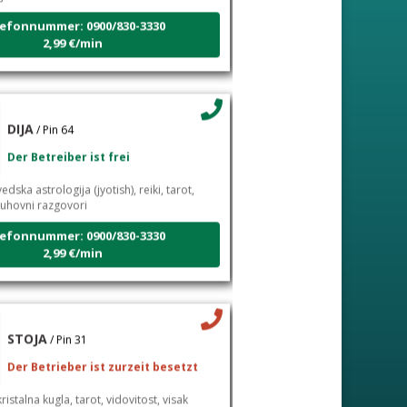
efonnummer: 0900/830-3330
2,99 €/min
DIJA
/ Pin 64
Der Betreiber ist frei
edska astrologija (jyotish), reiki, tarot,
duhovni razgovori
efonnummer: 0900/830-3330
2,99 €/min
STOJA
/ Pin 31
Der Betrieber ist zurzeit besetzt
ristalna kugla, tarot, vidovitost, visak