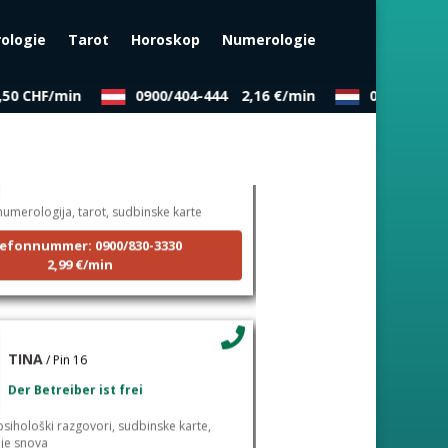
rologie
Tarot
Horoskop
Numerologie
50 CHF/min
0900/404-444
2,16 €/min
0909/343-4
DINA
/ Pin 38
Der Betrieber ist zurzeit besetzt
umerologija, tarot, sudbinske karte
efonnummer: 0900/830-3330
2,99 €/min
TINA
/ Pin 16
Der Betreiber ist frei
sihološki razgovori, sudbinske karte,
nje snova