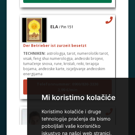
ELA
/ Pin 151
Der Betrieber ist zurzeit besetzt
TECHNIKEN:
astrologija, tarot, numerološki tarot,
visak, feng shui numerologija, anđeoski brojevi,
tumačenje snova, rune, kristali, reiki, terapija
bojama, anđeoske karte, iscjeljivanje anđeoskim
energijama
Telefonnummer: 0900/830-3330
2,99 €/min
Mi koristimo kolačiće
Koristimo kolačiće i druge
DOMINIK
/ Pin 127
tehnologije praćenja da bismo
poboljšali vaše korisničko
iskustvo na našoj web stranici,