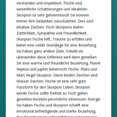
verstanden und respektiert. Fische sind
wesentliche Schattierungen und Idealisten.
Skorpion ist sehr geheimnisvoll. Sie können
immer Ihre Gedanken zurückziehen. Dies sind
intuitive Zeichen. Fisch Skorpions bieten
Zärtlichkeit, Sympathie und Freundlichkeit.
Skorpion Fische hilft, Träume zu erfüllen und
bietet eine solide Grundlage für eine Beziehung.
Sie haben ganz andere Ziele. Sobald sie
überwinden diese Differenz wird dann genießen
Sie eine warme und freundliche Beziehung. Planet
Neptun und Jupiter beherrscht Fische. Pluto und
Mars Regel Skorpion. Diese beiden Zeichen sind
Wasser Zeichen. Fische ist eine sehr gute
Passform für den Skorpion Leben. Skorpion
ELA
/ Pin 151
würde Fische sollte freiheit zu Fisch geben
genießen konnten persönliche Interessen. Energie
Sie haben Fische und Skorpion schafft eine
Der Betrieber ist zurzeit besetzt
emotional befriedigende und starke Beziehung.
TECHNIKEN:
astrologija, tarot, numerološki tarot,
visak, feng shui numerologija, anđeoski brojevi,