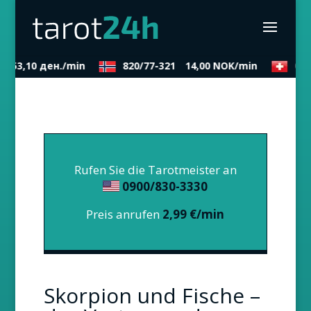
2
53,10 ден./min
820/77-321
14,00 NOK/min
090
Rufen Sie die Tarotmeister an
0900/830-3330
Preis anrufen
2,99 €/min
Skorpion und Fische –