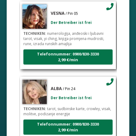
VESNA
/ Pin 05
Der Betreiber ist frei
TECHNIKEN:
numerologija, anđeoski i ljubavni
tarot, visak, yi ching, knjiga promjena mudrosti,
rune, izrada runskih amajlija
Telefonnummer: 0900/830-3330
2,99 €/min
ALBA
/ Pin 24
Der Betreiber ist frei
TECHNIKEN:
tarot, sudbinske karte, crowley, visak,
molitve, podizanje energije
Telefonnummer: 0900/830-3330
2,99 €/min