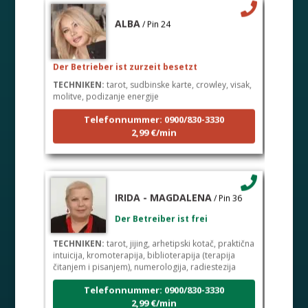
ALBA
/ Pin 24
Der Betrieber ist zurzeit besetzt
TECHNIKEN:
tarot, sudbinske karte, crowley, visak,
molitve, podizanje energije
Telefonnummer: 0900/830-3330
2,99 €/min
IRIDA - MAGDALENA
/ Pin 36
Der Betreiber ist frei
TECHNIKEN:
tarot, jijing, arhetipski kotač, praktična
intuicija, kromoterapija, biblioterapija (terapija
čitanjem i pisanjem), numerologija, radiestezija
Telefonnummer: 0900/830-3330
2,99 €/min