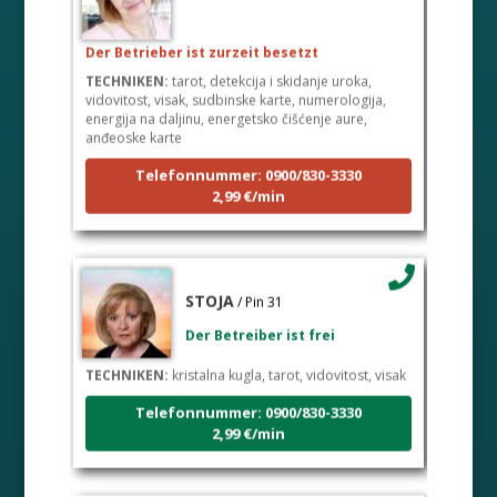
Der Betrieber ist zurzeit besetzt
TECHNIKEN:
tarot, detekcija i skidanje uroka,
vidovitost, visak, sudbinske karte, numerologija,
energija na daljinu, energetsko čišćenje aure,
anđeoske karte
Telefonnummer: 0900/830-3330
2,99 €/min
STOJA
/ Pin 31
Der Betreiber ist frei
TECHNIKEN:
kristalna kugla, tarot, vidovitost, visak
Telefonnummer: 0900/830-3330
2,99 €/min