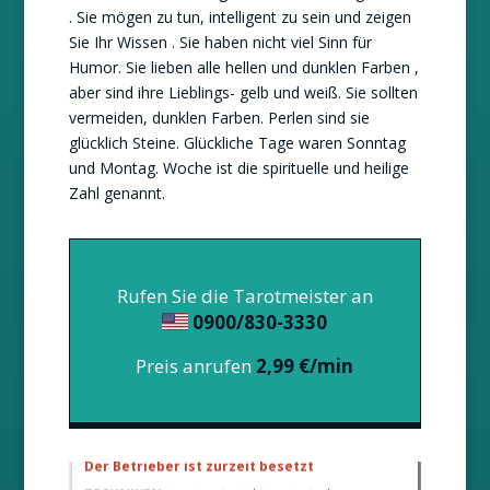
. Sie mögen zu tun, intelligent zu sein und zeigen
Sie Ihr Wissen . Sie haben nicht viel Sinn für
Humor. Sie lieben alle hellen und dunklen Farben ,
aber sind ihre Lieblings- gelb und weiß. Sie sollten
vermeiden, dunklen Farben. Perlen sind sie
glücklich Steine. Glückliche Tage waren Sonntag
und Montag. Woche ist die spirituelle und heilige
Zahl genannt.
Rufen Sie die Tarotmeister an
0900/830-3330
Preis anrufen
2,99 €/min
SANJA
/ Pin 07
Der Betrieber ist zurzeit besetzt
TECHNIKEN:
tarot, egipatski tarot, visak, rune,