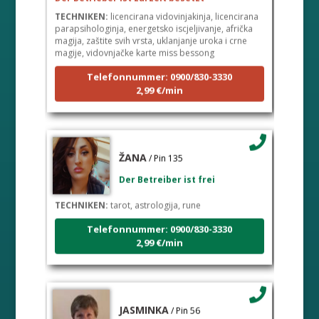
TECHNIKEN:
licencirana vidovinjakinja, licencirana
parapsihologinja, energetsko iscjeljivanje, afrička
magija, zaštite svih vrsta, uklanjanje uroka i crne
magije, vidovnjačke karte miss bessong
Telefonnummer: 0900/830-3330
2,99 €/min
ŽANA
/ Pin 135
Der Betreiber ist frei
TECHNIKEN:
tarot, astrologija, rune
Telefonnummer: 0900/830-3330
2,99 €/min
JASMINKA
/ Pin 56