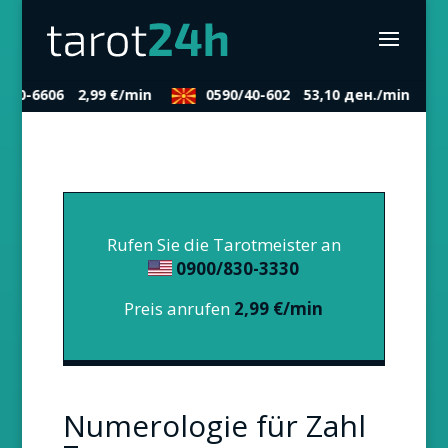
30-6606
2,99 €/min
0590/40-602
53,10 ден./min
Rufen Sie die Tarotmeister an
0900/830-3330
Preis anrufen
2,99 €/min
Numerologie für Zahl