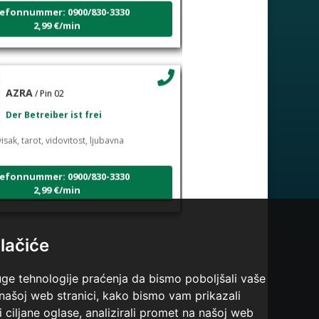
efonnummer: 0900/830-3330
2,99 €/min
AZRA
/ Pin 02
Der Betreiber ist frei
isak, tarot, vidovitost, ljubavna
efonnummer: 0900/830-3330
2,99 €/min
lačiće
VANESA
/ Pin 60
Der Betrieber ist zurzeit besetzt
uge tehnologije praćenja da bismo poboljšali vaše
 našoj web stranici, kako bismo vam prikazali
arot
i ciljane oglase, analizirali promet na našoj web