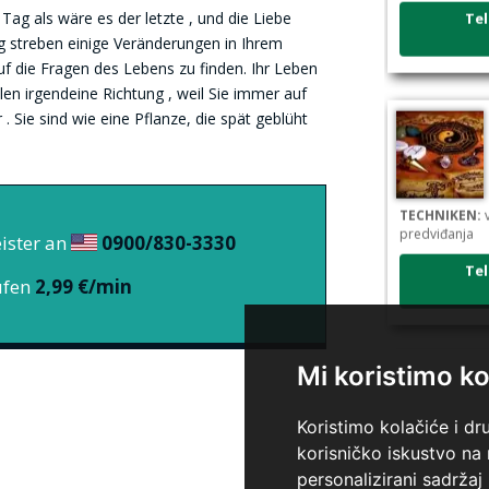
Tel
ag als wäre es der letzte , und die Liebe
g streben einige Veränderungen in Ihrem
f die Fragen des Lebens zu finden. Ihr Leben
len irgendeine Richtung , weil Sie immer auf
Sie sind wie eine Pflanze, die spät geblüht
TECHNIKEN:
v
predviđanja
ister an
0900/830-3330
Tel
ufen
2,99 €/min
Mi koristimo ko
Koristimo kolačiće i dr
korisničko iskustvo na
TECHNIKEN:
t
personalizirani sadržaj 