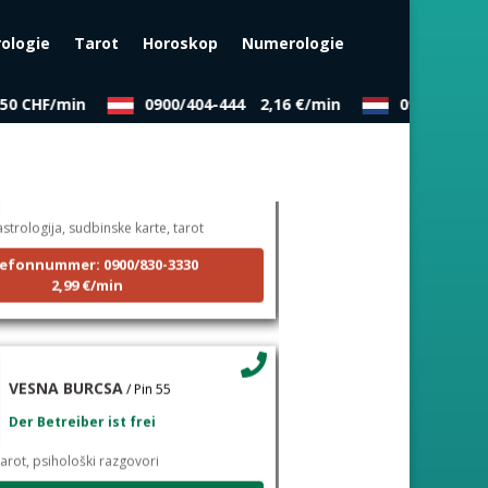
rologie
Tarot
Horoskop
Numerologie
0 CHF/min
0900/404-444
2,16 €/min
0909/343-43
NIVES
/ Pin 20
Der Betrieber ist zurzeit besetzt
strologija, sudbinske karte, tarot
efonnummer: 0900/830-3330
2,99 €/min
VESNA BURCSA
/ Pin 55
Der Betreiber ist frei
arot, psihološki razgovori
efonnummer: 0900/830-3330