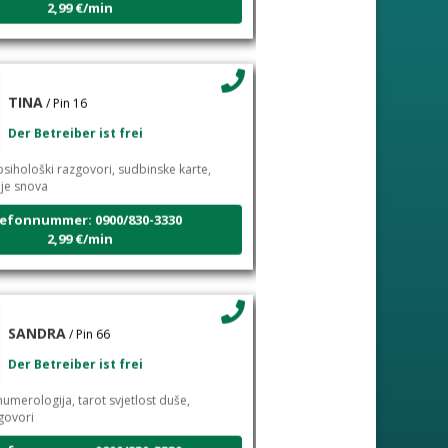
TINA
/ Pin 16
Der Betreiber ist frei
sihološki razgovori, sudbinske karte,
nje snova
efonnummer: 0900/830-3330
2,99 €/min
SANDRA
/ Pin 66
Der Betreiber ist frei
umerologija, tarot svjetlost duše,
govori
efonnummer: 0900/830-3330