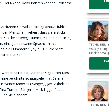
u viel Alkohol konsumieren können Probleme
verführen sie wollen sich geschätzt fühlen .
n den Menschen fliehen , dass sie ersticken
 5 ist keineswegs stimmt mit den Zahlen 2 ,
TECHNIKEN:
n
önnen, eine gemeinsame Sprache mit der
visak, yi chin
a die Nummern 1 , 5, 7 , 3.09 die beste
runskih amajli
esten Partner .
Tel
er werden unter der Nummer 5 geboren Dies
 ( eine berühmte Schauspielerin ) , Selena
, Beyoncé Knowles ( Sänger) , Jay -Z (bekannt
Tina Turner ( Sänger) , Mick Jagger ( Lead-
 und viele andere.
TECHNIKEN:
k