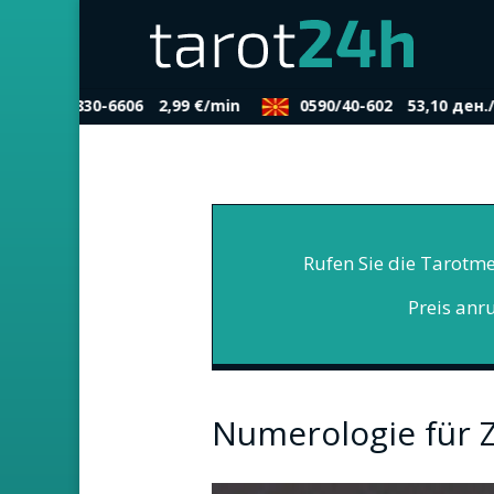
0900/830-6606
2,99 €/min
0590/40-602
53,10 ден./
Rufen Sie die Tarotme
Preis anr
Numerologie für Z