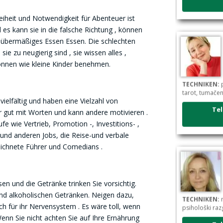
Freiheit und Notwendigkeit für Abenteuer ist
es kann sie in die falsche Richtung , können
 übermäßiges Essen Essen. Die schlechten
ie zu neugierig sind , sie wissen alles ,
önnen wie kleine Kinder benehmen.
TECHNIKEN:
p
tarot, tumače
vielfältig und haben eine Vielzahl von
Tel
hr gut mit Worten und kann andere motivieren .
fe wie Vertrieb, Promotion -, Investitions- ,
 und anderen Jobs, die Reise-und verbale
zeichnete Führer und Comedians .
en und die Getränke trinken Sie vorsichtig.
TECHNIKEN:
n
d alkoholischen Getränken. Neigen dazu,
psihološki raz
ch für ihr Nervensystem . Es wäre toll, wenn
enn Sie nicht achten Sie auf Ihre Ernährung
Tel