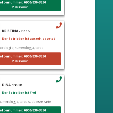
2,99 €/min
KRISTINA
/ Pin 160
Der Betrieber ist zurzeit besetzt
srologija; numerologija, tarot
efonnummer: 0900/830-3330
2,99 €/min
DINA
/ Pin 38
Der Betreiber ist frei
umerologija, tarot, sudbinske karte
efonnummer: 0900/830-3330
2,99 €/min