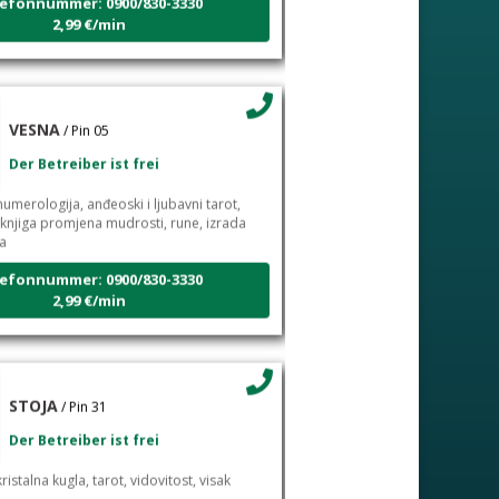
2,99 €/min
VESNA
/ Pin 05
Der Betreiber ist frei
umerologija, anđeoski i ljubavni tarot,
g, knjiga promjena mudrosti, rune, izrada
ja
efonnummer: 0900/830-3330
2,99 €/min
STOJA
/ Pin 31
Der Betreiber ist frei
ristalna kugla, tarot, vidovitost, visak