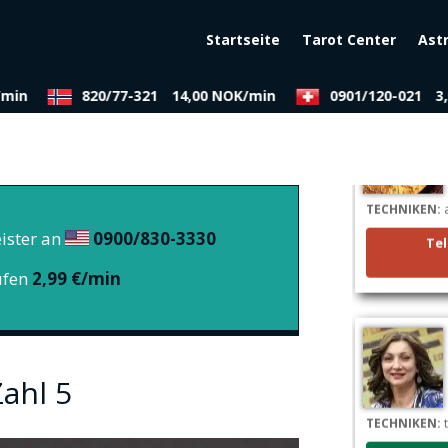
Startseite
Tarot Center
Ast
min
820/77-321
14,00 NOK/min
0901/120-021
3,5
TECHNIKEN:
a
Tel
ister an
0900/830-3330
ufen
2,99 €/min
ahl 5
TECHNIKEN:
t
Tel