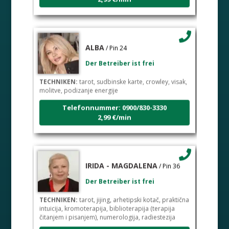
ALBA
/ Pin 24
Der Betreiber ist frei
TECHNIKEN:
tarot, sudbinske karte, crowley, visak,
molitve, podizanje energije
Telefonnummer: 0900/830-3330
2,99 €/min
IRIDA - MAGDALENA
/ Pin 36
Der Betreiber ist frei
TECHNIKEN:
tarot, jijing, arhetipski kotač, praktična
intuicija, kromoterapija, biblioterapija (terapija
čitanjem i pisanjem), numerologija, radiestezija
Telefonnummer: 0900/830-3330