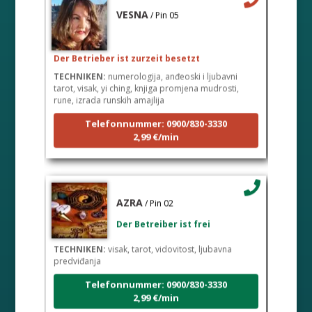
VESNA
/ Pin 05
Der Betrieber ist zurzeit besetzt
TECHNIKEN:
numerologija, anđeoski i ljubavni
tarot, visak, yi ching, knjiga promjena mudrosti,
rune, izrada runskih amajlija
Telefonnummer: 0900/830-3330
2,99 €/min
AZRA
/ Pin 02
Der Betreiber ist frei
TECHNIKEN:
visak, tarot, vidovitost, ljubavna
predviđanja
Telefonnummer: 0900/830-3330
2,99 €/min