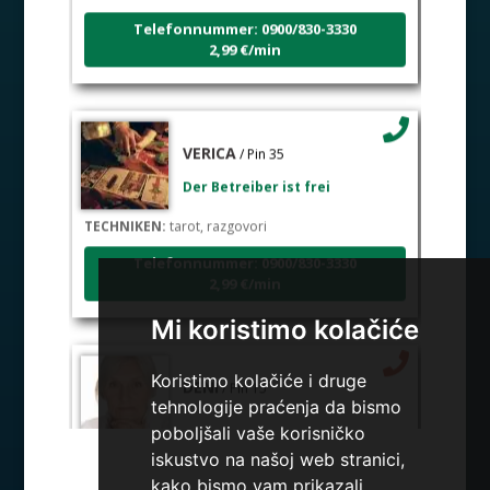
Telefonnummer: 0900/830-3330
2,99 €/min
VERICA
/ Pin 35
Der Betreiber ist frei
TECHNIKEN:
tarot, razgovori
Telefonnummer: 0900/830-3330
2,99 €/min
Mi koristimo kolačiće
DENI
/ Pin 15
Koristimo kolačiće i druge
tehnologije praćenja da bismo
poboljšali vaše korisničko
Der Betrieber ist zurzeit besetzt
iskustvo na našoj web stranici,
TECHNIKEN:
tarot, tarot marseille, ljubavni tarot,
kako bismo vam prikazali
visak