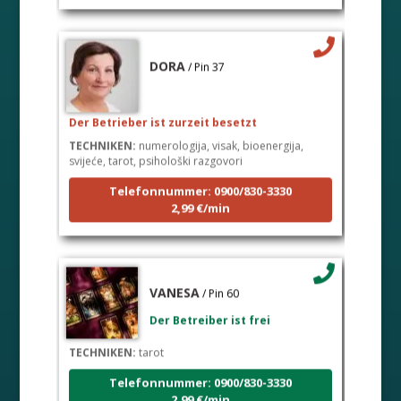
DORA
/ Pin 37
Der Betrieber ist zurzeit besetzt
TECHNIKEN:
numerologija, visak, bioenergija,
svijeće, tarot, psihološki razgovori
Telefonnummer: 0900/830-3330
2,99 €/min
VANESA
/ Pin 60
Der Betreiber ist frei
TECHNIKEN:
tarot
Telefonnummer: 0900/830-3330
2,99 €/min