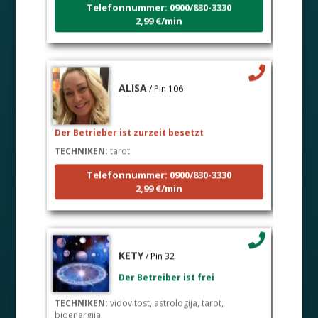
2,99 €/min
ALISA
/ Pin 106
Der Betrieber ist zurzeit besetzt
TECHNIKEN:
tarot
Telefonnummer: 0900/830-3330
2,99 €/min
KETY
/ Pin 32
Der Betreiber ist frei
TECHNIKEN:
vidovitost, astrologija, tarot,
bioenergija