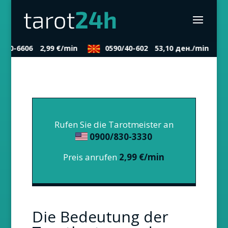
30-6606
2,99 €/min
0590/40-602
53,10 ден./min
Rufen Sie die Tarotmeister an
0900/830-3330
Preis anrufen
2,99 €/min
Die Bedeutung der