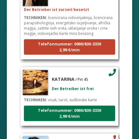
Der Betrieber ist zurzeit besetzt
TECHNIKEN:
licencirana vidovinjakinja, licencirana
parapsihologinja, energetsko iscjeljivanje, afrička
magija, zaštite svih vrsta, uklanjanje uroka i crne
magije, vidovnjačke karte miss bessong
Telefonnummer: 0900/830-3330
2,99 €/min
KATARINA
/ Pin 45
Der Betreiber ist frei
TECHNIKEN:
visak, tarot, sudbinske karte
Telefonnummer: 0900/830-3330
2,99 €/min