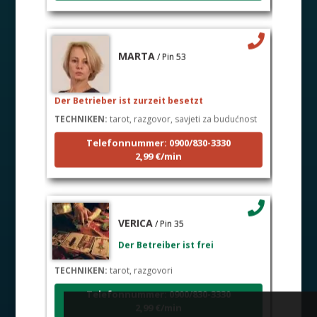
MARTA
/ Pin 53
Der Betrieber ist zurzeit besetzt
TECHNIKEN:
tarot, razgovor, savjeti za budućnost
Telefonnummer: 0900/830-3330
2,99 €/min
VERICA
/ Pin 35
Der Betreiber ist frei
TECHNIKEN:
tarot, razgovori
Telefonnummer: 0900/830-3330
2,99 €/min