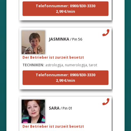
Telefonnummer: 0900/830-3330
2,99 €/min
JASMINKA
/ Pin 56
Der Betrieber ist zurzeit besetzt
TECHNIKEN:
astrologija, numerologija, tarot
Telefonnummer: 0900/830-3330
2,99 €/min
SARA
/ Pin 01
Der Betrieber ist zurzeit besetzt
TECHNIKEN:
tarot, keltski križ, visak, anđeoske