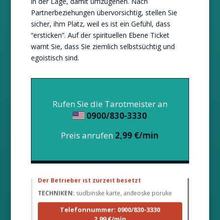
in der Lage, damit umzugehen. Nach
Partnerbeziehungen übervorsichtig, stellen Sie
sicher, ihm Platz, weil es ist ein Gefühl, dass
“ersticken”. Auf der spirituellen Ebene Ticket
warnt Sie, dass Sie ziemlich selbstsüchtig und
egoistisch sind.
Rufen Sie die Tarotmeister an
0900/830-3330
Preis anrufen
2,99 €/min
LUCIJA
/ Pin #136
Der Betrieber ist zurzeit besetzt
TECHNIKEN:
sudbinske karte, anđeoske poruke
Telefonnummer: 0900/830-3330
2,99 €/min