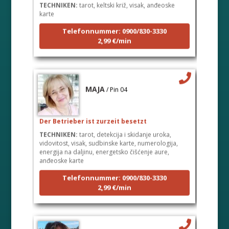
karte
Telefonnummer: 0900/830-3330
2,99 €/min
MAJA
/ Pin 04
Der Betrieber ist zurzeit besetzt
TECHNIKEN:
tarot, detekcija i skidanje uroka,
vidovitost, visak, sudbinske karte, numerologija,
energija na daljinu, energetsko čišćenje aure,
anđeoske karte
Telefonnummer: 0900/830-3330
2,99 €/min