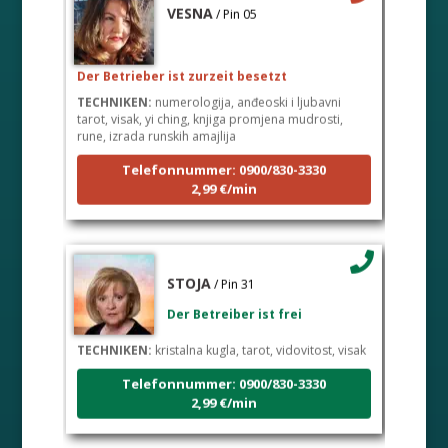
VESNA
/ Pin 05
Der Betrieber ist zurzeit besetzt
TECHNIKEN:
numerologija, anđeoski i ljubavni
tarot, visak, yi ching, knjiga promjena mudrosti,
rune, izrada runskih amajlija
Telefonnummer: 0900/830-3330
2,99 €/min
STOJA
/ Pin 31
Der Betreiber ist frei
TECHNIKEN:
kristalna kugla, tarot, vidovitost, visak
Telefonnummer: 0900/830-3330
2,99 €/min