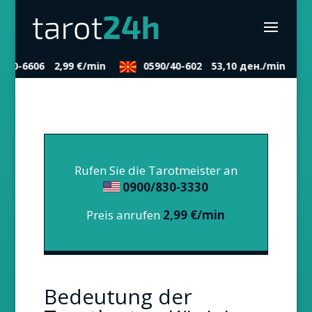
30-6606
2,99 €/min
0590/40-602
53,10 ден./min
Rufen Sie die Tarotmeister an
0900/830-3330
Preis anrufen
2,99 €/min
Bedeutung der